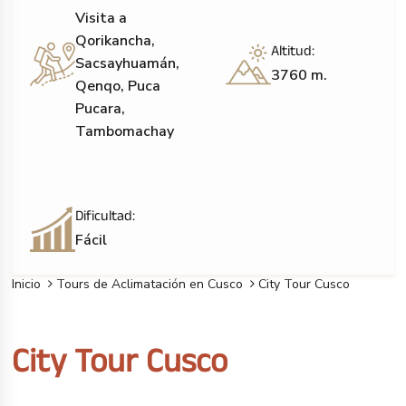
Visita a
Qorikancha,
Altitud:
Sacsayhuamán,
3760
m.
Qenqo, Puca
Pucara,
Tambomachay
Dificultad:
Fácil
Inicio
Tours de Aclimatación en Cusco
City Tour Cusco
City Tour Cusco