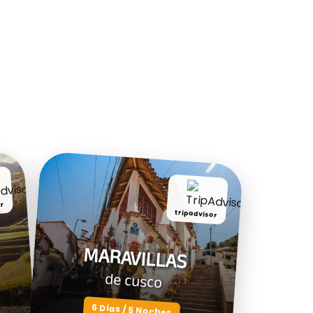
or
tripadvisor
MARAVILLAS
de cusco
6 Días / 5 Noches