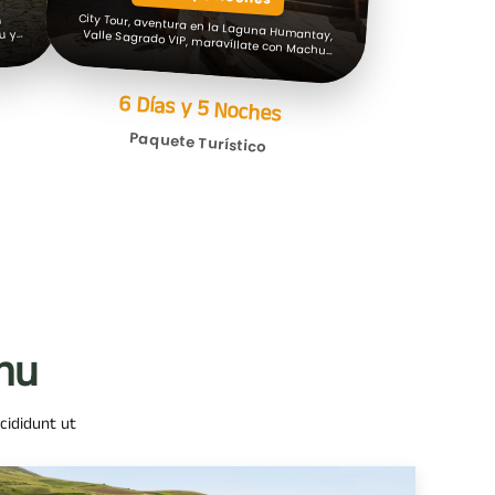
n
u y
.
City Tour, aventura en la Laguna Humantay, Valle Sagrado VIP, maravíllate con Machu Picchu y la Montaña de 7 Colores.
6 Días y 5 Noches
Paquete Turístico
hu
ncididunt ut