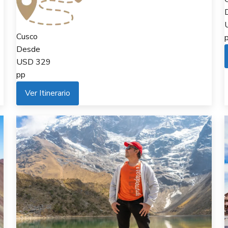
Cusco
Desde
USD
329
pp
Ver Itinerario