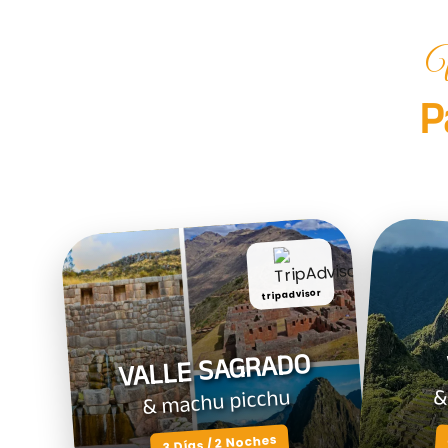
V
P
tripadvisor
VALLE SAGRADO
& machu picchu
&
3 Días / 2 Noches