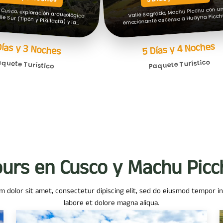
Valle Sagrado, Machu Picchu con u
emocionante ascenso a Huayna Picch
caminata a la Montaña de 7 Colores
co, exploración arqueológica por el Valle Sur (Tipón y Pikillacta) y la ciudadela de Machu Picchu.
Días y 3 Noches
5 Días y 4 Noches
quete Turístico
Paquete Turístico
ours en Cusco y Machu Picc
 dolor sit amet, consectetur dipiscing elit, sed do eiusmod tempor i
labore et dolore magna aliqua.