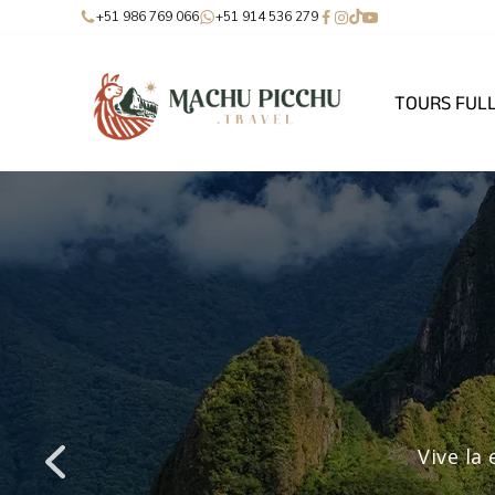
+51 986 769 066
+51 914 536 279
TOURS FUL
Recorre 