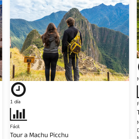
1 día
F
M
Fácil
Tour a Machu Picchu
M