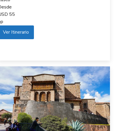
Desde
USD
55
pp
Ver Itinerario