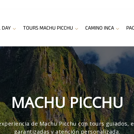
L DAY
TOURS MACHU PICCHU
CAMINO INCA
PA
AVENTURA ANDIN
la Montaña de 7 Colores y los mejores paisajes a
aventuras diseñadas a tu medida.