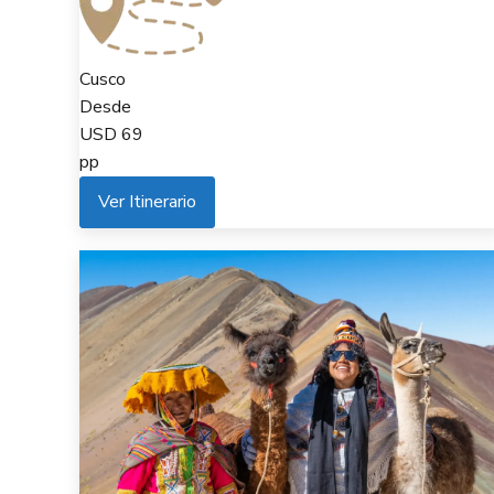
Cusco
Desde
USD
69
pp
Ver Itinerario