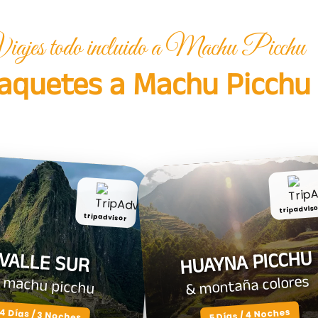
iajes todo incluido a Machu Picchu
aquetes a Machu Picchu
tripadvis
tripadvisor
HUAYNA PICCHU
VALLE SUR
& montaña colores
 machu picchu
4 Días / 3 Noches
5 Días / 4 Noches