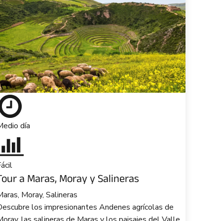
Medio día
ácil
Tour a Maras, Moray y Salineras
aras, Moray, Salineras
Descubre los impresionantes Andenes agrícolas de
oray, las salineras de Maras y los paisajes del Valle