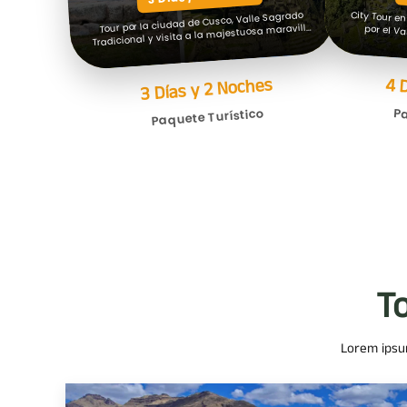
Tour por la ciudad de Cusco, Valle Sagrado
Tradicional y visita a la majestuosa maravilla
City Tour en Cus
de Machu Picchu.
4 
3 Días y 2 Noches
Paquete Turístico
Pa
T
Lorem ipsum